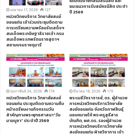
แต่งตั้งนายกสโมสรนิสิต และ
แนะแนวการรับสมัครนิสิต ประจำ
เมษายน 17, 2026
127
ปี 2569
หน่วยวิทยบริการ วิทยาลัยสงฆ์
ขอนแก่น เข้าร่วมประชุมติดตาม
การเตรียมความพร้อมรับเสด็จฯ
สมเด็จพระกนิษฐาธิราชเจ้า กรม
สมเด็จพระเทพรัตนราชสุดาฯ
สยามบรมราชกุมารี
กุมภาพันธ์ 24, 2026
174
มีนาคม 18, 2026
179
หน่วยวิทยบริการ วิทยาลัยสงฆ์
พระเมธีวัชราจารย์, ดร. ผู้อำนวย
ขอนแก่น ประชุมติดตามความคืบ
การหน่วยวิทยบริการวิทยาลัย
หน้าเตรียมงานกิจกรรมวัน
สงฆ์ขอนแก่น จังหวัดกาฬสินธุ์
สำคัญทางพระพุทธศาสนา“วัน
มอบหมายให้ พระครูสุธีสาร
มาฆบูชา” ประจำปี 2569
บัณฑิต, ผศ.ดร. รองผู้อำนวย
การหน่วยวิทยบริการวิทยาลัย
สงฆ์ขอนแก่น ฝ่ายวิชาการ เข้า