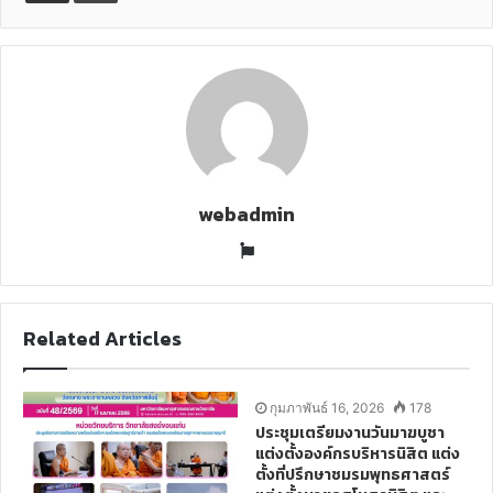
p
t
e
e
t
o
v
n
i
a
E
m
a
i
l
webadmin
W
e
b
s
Related Articles
i
t
e
กุมภาพันธ์ 16, 2026
178
ประชุมเตรียมงานวันมาฆบูชา
แต่งตั้งองค์กรบริหารนิสิต แต่ง
ตั้งที่ปรึกษาชมรมพุทธศาสตร์