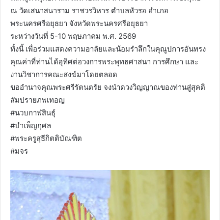
ณ วัดเสนาสนาราม ราชวรวิหาร ตำบลหัวรอ อำเภอ
พระนครศรีอยุธยา จังหวัดพระนครศรีอยุธยา
ระหว่างวันที่ 5-10 พฤษภาคม พ.ศ. 2569
ทั้งนี้ เพื่อร่วมแสดงความอาลัยและน้อมรำลึกในคุณูปการอันทรง
คุณค่าที่ท่านได้อุทิศต่อวงการพระพุทธศาสนา การศึกษา และ
งานวิชาการคณะสงฆ์มาโดยตลอด
ขออำนาจคุณพระศรีรัตนตรัย จงนำดวงวิญญาณของท่านสู่สุคติ
สัมปรายภพเทอญ
#นวบกาฬสินธุ์
#บำเพ็ญกุศล
#พระครูสุธีกิตติบัณฑิต
#มจร