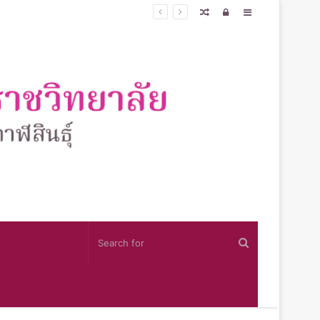
Random
Log
Sidebar
Article
In