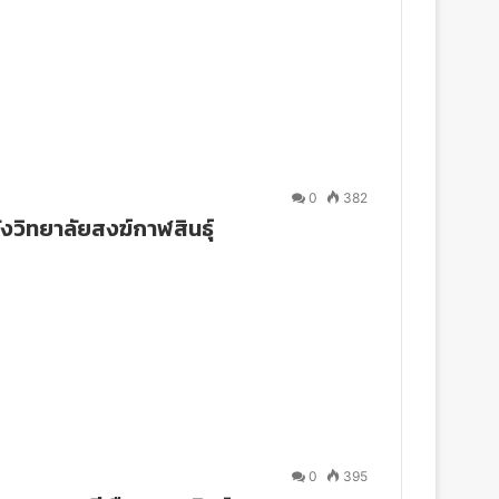
0
382
งวิทยาลัยสงฆ์กาฬสินธุ์
0
395