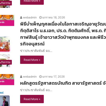
Read More »
ะกิจกรรม
webadmin
มกราคม 18, 2026
พิธีบำเพ็ญกุศลเนื่องในโอกาสเจริญอายุวัฒน
กิตฺติสาโร น.ธ.เอก, ปร.ด. กิตติมศักดิ์, พธ.ด. 
กาฬสินธุ์ เจ้าอาวาสวัดป่าพุทธมงคล และพิธี
รกิจอนุสรณ์
ข่าวประชาสัมพันธ์ ฉบ…
Read More »
ะกิจกรรม
webadmin
มกราคม 17, 2026
หลักสูตรรัฐศาสตรบัณฑิต สาขารัฐศาสตร์ 
ข่าวประชาสัมพันธ์ ฉบ…
Read More »