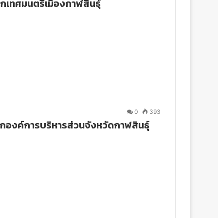
กเทศมนตรีเมืองกาฬสินธุ์
0
393
กองค์การบริหารส่วนจังหวัดกาฬสินธุ์