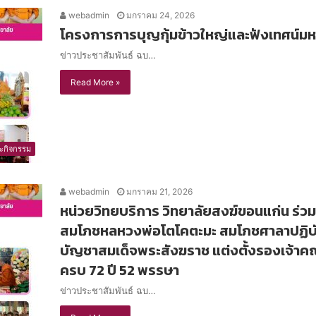
webadmin
มกราคม 24, 2026
โครงการการบุญกุ้มข้าวใหญ่และฟังเทศน์มห
ข่าวประชาสัมพันธ์ ฉบ…
Read More »
ะกิจกรรม
webadmin
มกราคม 21, 2026
หน่วยวิทยบริการ วิทยาลัยสงฆ์ขอนแก่น ร่ว
สมโภชหลหวงพ่อโตโคตะมะ สมโภชศาลาปฏิบั
บัญชาสมเด็จพระสังฆราช แต่งตั้งรองเจ้าค
ครบ 72 ปี 52 พรรษา
ข่าวประชาสัมพันธ์ ฉบ…