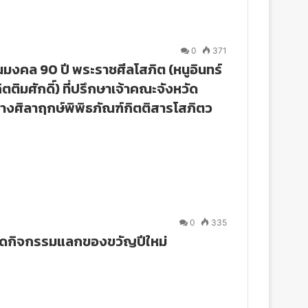
0
371
มงคล 90 ปี พระราชศีลโสภิต (หนูอินทร์
กิตติมศักดิ์) ที่ปรึกษาเจ้าคณะจังหวัด
วางศิลาฤกษ์พิพิธภัณฑ์กิตติสารโสภิตว
0
335
จัดกิจกรรมแลกของขวัญปีใหม่