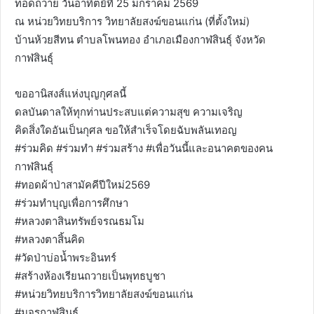
ทอดถวาย วันอาทิตย์ที่ 25 มกราคม 2569
ณ หน่วยวิทยบริการ วิทยาลัยสงฆ์ขอนแก่น (ที่ตั้งใหม่)
บ้านห้วยสีทน ตำบลโพนทอง อำเภอเมืองกาฬสินธุ์ จังหวัด
กาฬสินธุ์
ขออานิสงส์แห่งบุญกุศลนี้
ดลบันดาลให้ทุกท่านประสบแต่ความสุข ความเจริญ
คิดสิ่งใดอันเป็นกุศล ขอให้สำเร็จโดยฉับพลันเทอญ
#ร่วมคิด #ร่วมทำ #ร่วมสร้าง #เพื่อวันนี้และอนาคตของคน
กาฬสินธุ์
#ทอดผ้าป่าสามัคคีปีใหม่2569
#ร่วมทำบุญเพื่อการศึกษา
#หลวงตาสินทรัพย์จรณธมโม
#หลวงตาสิ้นคิด
#วัดป่าบ่อน้ำพระอินทร์
#สร้างห้องเรียนถวายเป็นพุทธบูชา
#หน่วยวิทยบริการวิทยาลัยสงฆ์ขอนแก่น
#มจรกาฬสินธุ์