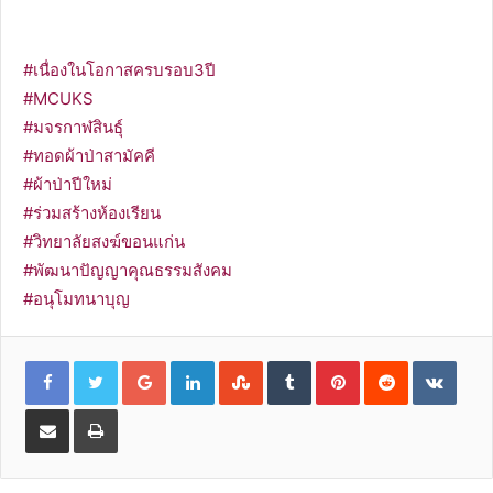
#เนื่องในโอกาสครบรอบ3ปี
#MCUKS
#มจรกาฬสินธุ์
#ทอดผ้าป่าสามัคคี
#ผ้าป่าปีใหม่
#ร่วมสร้างห้องเรียน
#วิทยาลัยสงฆ์ขอนแก่น
#พัฒนาปัญญาคุณธรรมสังคม
#อนุโมทนาบุญ
G
L
S
T
P
R
V
o
i
t
u
i
e
K
o
n
u
m
n
d
o
g
k
m
b
t
d
n
l
e
b
l
e
i
t
S
P
e
d
l
r
r
t
a
h
r
+
I
e
e
k
a
i
n
U
s
t
r
n
p
t
e
e
t
o
v
n
i
a