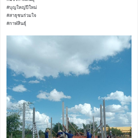
#บุญใหญ่ปีใหม่
#สาธุชนร่วมใจ
#กาฬสินธุ์