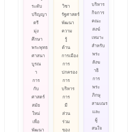
บริหาร
ระดับ
วิชา
กิจการ
ปริญญา
รัฐศาสตร์
คณะ
ตรี
พัฒนา
สงฆ์
มุ่ง
ความ
เหมาะ
ศึกษา
รู้
สำหรับ
พระพุทธ
ด้าน
พระ
ศาสนา
การเมือง
สังฆ
บูรณ
การ
าธิ
า
ปกครอง
การ
การ
การ
พระ
กับ
บริหาร
ภิกษุ
ศาสตร์
การ
สามเณร
สมัย
มี
และ
ใหม่
ส่วน
ผู้
เพื่อ
ร่วม
สนใจ
พัฒนา
ของ