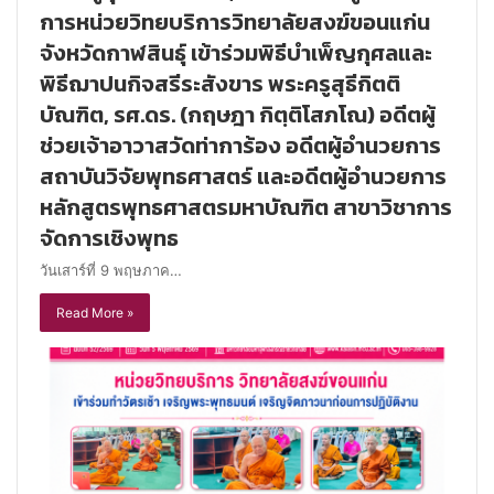
การหน่วยวิทยบริการวิทยาลัยสงฆ์ขอนแก่น
จังหวัดกาฬสินธุ์ เข้าร่วมพิธีบำเพ็ญกุศลและ
พิธีฌาปนกิจสรีระสังขาร พระครูสุธีกิตติ
บัณฑิต, รศ.ดร. (กฤษฎา กิตฺติโสภโณ) อดีตผู้
ช่วยเจ้าอาวาสวัดท่าการ้อง อดีตผู้อำนวยการ
สถาบันวิจัยพุทธศาสตร์ และอดีตผู้อำนวยการ
หลักสูตรพุทธศาสตรมหาบัณฑิต สาขาวิชาการ
จัดการเชิงพุทธ
วันเสาร์ที่ 9 พฤษภาค…
Read More »