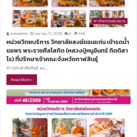
ข่าวกิจกรรมหน่วยงาน
webadmin
เมษายน 11, 2026
0
148
หน่วยวิทยบริการ วิทยาลัยสงฆ์ขอนแก่น เข้ารดน้ำ
ขอพร พระราชศีลโสภิต (หลวงปู่หนูอินทร์ กิตติสา
โร) ที่ปรึกษาเจ้าคณะจังหวัดกาฬสินธุ์
ข่าวประชาสัมพันธ์ ฉบ…
Read More »