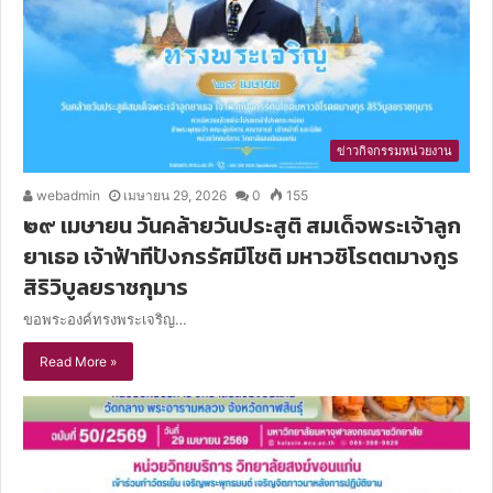
ข่าวกิจกรรมหน่วยงาน
webadmin
เมษายน 29, 2026
0
155
๒๙ เมษายน วันคล้ายวันประสูติ สมเด็จพระเจ้าลูก
ยาเธอ เจ้าฟ้าทีปังกรรัศมีโชติ มหาวชิโรตตมางกูร
สิริวิบูลยราชกุมาร
ขอพระองค์ทรงพระเจริญ…
Read More »