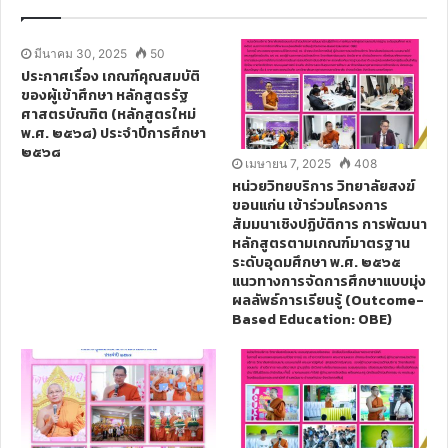
t
e
มีนาคม 30, 2025
50
ประกาศเรื่อง เกณฑ์คุณสมบัติ
ของผู้เข้าศึกษา หลักสูตรรัฐ
ศาสตรบัณฑิต (หลักสูตรใหม่
พ.ศ. ๒๕๖๘) ประจำปีการศึกษา
๒๕๖๘
เมษายน 7, 2025
408
หน่วยวิทยบริการ วิทยาลัยสงฆ์
ขอนแก่น เข้าร่วมโครงการ
สัมมนาเชิงปฏิบัติการ การพัฒนา
หลักสูตรตามเกณฑ์มาตรฐาน
ระดับอุดมศึกษา พ.ศ. ๒๕๖๕
แนวทางการจัดการศึกษาแบบมุ่ง
ผลลัพธ์การเรียนรู้ (Outcome-
Based Education: OBE)