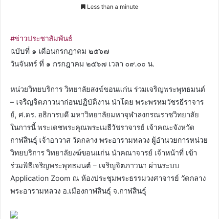
Less than a minute
#ข่าวประชาสัมพันธ์
ฉบับที่ ๑ เดือนกรกฎาคม ๒๕๖๗
วันจันทร์ ที่ ๑ กรกฎาคม ๒๕๖๗ เวลา ๐๙.๐๐ น.
หน่วยวิทยบริการ วิทยาลัยสงฆ์ขอนแก่น ร่วมเจริญพระพุทธมนต์
– เจริญจิตภาวนาก่อนปฏิบัติงาน นำโดย พระพรหมวัชรธีราจาร
ย์, ศ.ดร. อธิการบดี มหาวิทยาลัยมหาจุฬาลงกรณราชวิทยาลัย
ในการนี้ พระเดชพระคุณพระเมธีวัชราจารย์ เจ้าคณะจังหวัด
กาฬสินธุ์ เจ้าอาวาส วัดกลาง พระอารามหลวง ผู้อำนวยการหน่วย
วิทยบริการ วิทยาลัยงฆ์ขอนแก่น นำคณาจารย์ เจ้าหน้าที่ เข้า
ร่วมพิธีเจริญพระพุทธมนต์ – เจริญจิตภาวนา ผ่านระบบ
Application Zoom ณ ห้องประชุมพระธรรมวงศาจารย์ วัดกลาง
พระอารามหลวง อ.เมืองกาฬสินธุ์ จ.กาฬสินธุ์