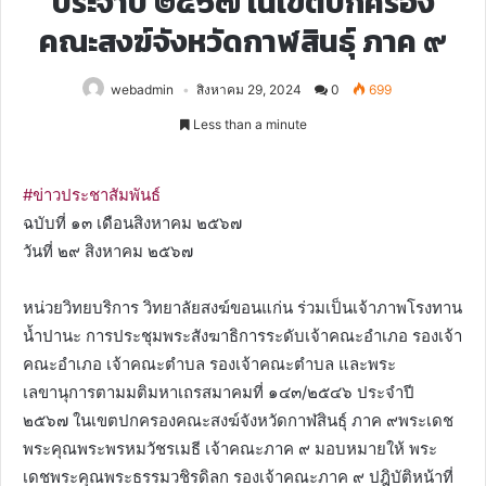
ประจำปี ๒๕๖๗ ในเขตปกครอง
คณะสงฆ์จังหวัดกาฬสินธุ์ ภาค ๙
webadmin
สิงหาคม 29, 2024
0
699
Less than a minute
#ข่าวประชาสัมพันธ์
ฉบับที่ ๑๓ เดือนสิงหาคม ๒๕๖๗
วันที่ ๒๙ สิงหาคม ๒๕๖๗
หน่วยวิทยบริการ วิทยาลัยสงฆ์ขอนแก่น ร่วมเป็นเจ้าภาพโรงทาน
น้ำปานะ การประชุมพระสังฆาธิการระดับเจ้าคณะอำเภอ รองเจ้า
คณะอำเภอ เจ้าคณะตำบล รองเจ้าคณะตำบล และพระ
เลขานุการตามมติมหาเถรสมาคมที่ ๑๔๓/๒๕๔๖ ประจำปี
๒๕๖๗ ในเขตปกครองคณะสงฆ์จังหวัดกาฬสินธุ์ ภาค ๙พระเดช
พระคุณพระพรหมวัชรเมธี เจ้าคณะภาค ๙ มอบหมายให้ พระ
เดชพระคุณพระธรรมวชิรดิลก รองเจ้าคณะภาค ๙ ปฎิบัติหน้าที่