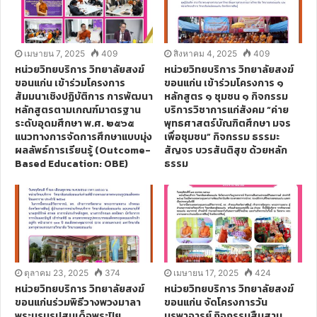
เมษายน 7, 2025
409
สิงหาคม 4, 2025
409
หน่วยวิทยบริการ วิทยาลัยสงฆ์
หน่วยวิทยบริการ วิทยาลัยสงฆ์
ขอนแก่น เข้าร่วมโครงการ
ขอนแก่น เข้าร่วมโครงการ ๑
สัมมนาเชิงปฏิบัติการ การพัฒนา
หลักสูตร ๑ ชุมชน ๑ กิจกรรม
หลักสูตรตามเกณฑ์มาตรฐาน
บริการวิชาการแก่สังคม “ค่าย
ระดับอุดมศึกษา พ.ศ. ๒๕๖๕
พุทธศาสตร์บัณฑิตศึกษา มจร
แนวทางการจัดการศึกษาแบบมุ่ง
เพื่อชุมชน” กิจกรรม ธรรมะ
ผลลัพธ์การเรียนรู้ (Outcome-
สัญจร บวรสันติสุข ด้วยหลัก
Based Education: OBE)
ธรรม
ตุลาคม 23, 2025
374
เมษายน 17, 2025
424
หน่วยวิทยบริการ วิทยาลัยสงฆ์
หน่วยวิทยบริการ วิทยาลัยสงฆ์
ขอนแก่นร่วมพิธีวางพวงมาลา
ขอนแก่น จัดโครงการวัน
พระบรมรูปสมเด็จพระปิย
บูรพาจารย์ กิจกรรมสืบสาน