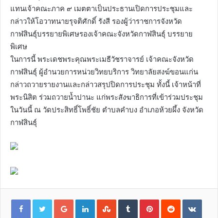
แทนเจ้าคณะภาค ๙ เมตตาเป็นประธานเปิดการประชุมและ
กล่าวให้โอวาทนายรุจติศักดิ์ รังสี รองผู้ว่าราชการจังหวัด
กาฬสินธุ์บรรยายพิเศษรองเจ้าคณะจังหวัดกาฬสินธุ์ บรรยาย
พิเศษ
ในการนี้ พระเดชพระคุณพระเมธีวัชราจารย์ เจ้าคณะจังหวัด
กาฬสินธุ์ ผู้อำนวยการหน่วยวิทยบริการ วิทยาลัยสงฆ์ขอนแก่น
กล่าวถวายรายงานและกล่าวสรุปปิดการประชุม ทั้งนี้ เจ้าหน้าที่
พระนิสิต ร่วมถวายน้ำปานะ แก่พระสังฆาธิการที่เข้าร่วมประชุม
ในวันนี้ ณ วัดประสิทธิ์โพธิ์ชัย ตำบลคำบง อำเภอห้วยผึ้ง จังหวัด
กาฬสินธุ์
G
L
S
T
P
R
V
o
i
t
u
i
e
K
o
n
u
m
n
d
o
g
k
m
b
t
d
n