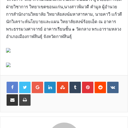
ฝ่ายวิชาการ วิทยาเขตขอนแก่น,นางสาวพิมวดี คำมูล ผู้อำนวย
การสำนักงานวิทยาลัย วิทยาลัยสงฆ์มหาสารคาม, นายคาวี แก้วดี
นักวิเคราะห์นโยบายและแผน วิทยาลัยสงฆ์ร้อยเอ็ด ณ อาคาร
พระธรรมวงศาจารย์ อาคารเรียนชั้น ๑ วัดกลาง พระอารามหลวง
อำเภอเมืองกาฬสินธุ์ จังหวัดกาฬสินธุ์
G
L
S
T
P
R
V
o
i
t
u
i
e
K
o
n
u
m
n
d
o
g
k
m
b
t
d
n
l
e
b
l
e
i
t
S
P
e
d
l
r
r
t
a
h
r
+
I
e
e
k
a
i
n
U
s
t
r
n
p
t
e
e
t
o
v
n
i
a
E
m
a
i