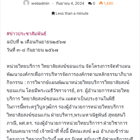
webadmin
กันยายน 4, 2024
0
1,460
Less than a minute
#ข่าวประชาสัมพันธ์
ฉบับที่ ๒ เดือนกันยายน๒๕๖๗
วันที่ ๓-๔ กันยายน ๒๕๖๗
หน่วยวิทยบริการ วิทยาลัยสงฆ์ขอนแก่น จัดโครงการจัดทำแผน
พัฒนาองค์กรเพื่อการบริหารจัดการองค์กรตามหลักธรรมาภิบาล
กิจกรรม : การวิพากษ์แผนพัฒนาหน่วยวิทยบริการวิทยาลัยสงฆ์
ขอนแก่น โดยมีพระเมธีวัชราจารย์, ดร. ผู้อำนวยการหน่วยวิทย
บริการ วิทยาลัยสงฆ์ขอนแก่น เมตตาเป็นประธานในพิธี
ในการนี้พระครูวิบูลวุฒิกร รองผู้อำนวยการหน่วยวิทยบริการ
วิทยาลัยสงฆ์ขอนแก่น ฝ่ายบริหาร,พระมหาณัฐพันธ์ สุทสฺสนวิ
ภาณี, ผศ.ดร. รองผู้อำนวยการหน่วยวิทยบริการฯ ฝ่ายวิชาการ
พร้อมคณาจารย์ เจ้าหน้าที่ ทั้งนี้ มีคณะสงฆ์ ๑๘ อำเภอเข้าร่วม
โครงการ วิทยากรในวันนี้ ผศ.ดร.นิเทศ สนั่นนารี ผู้ช่วยอธิการบดี