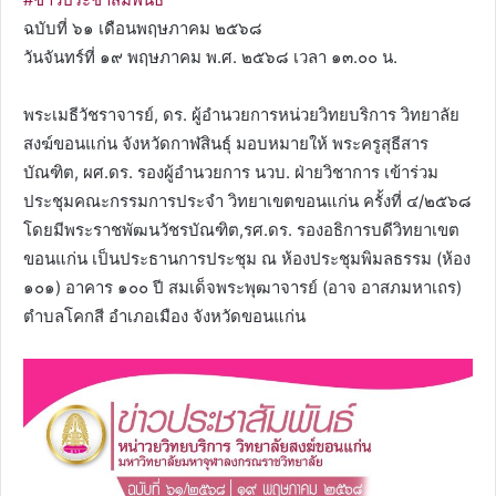
ฉบับที่ ๖๑ เดือนพฤษภาคม ๒๕๖๘
วันจันทร์ที่ ๑๙ พฤษภาคม พ.ศ. ๒๕๖๘ เวลา ๑๓.๐๐ น.
พระเมธีวัชราจารย์, ดร. ผู้อำนวยการหน่วยวิทยบริการ วิทยาลัย
สงฆ์ขอนแก่น จังหวัดกาฬสินธุ์ มอบหมายให้ พระครูสุธีสาร
บัณฑิต, ผศ.ดร. รองผู้อำนวยการ นวบ. ฝ่ายวิชาการ เข้าร่วม
ประชุมคณะกรรมการประจำ วิทยาเขตขอนแก่น ครั้งที่ ๔/๒๕๖๘
โดยมีพระราชพัฒนวัชรบัณฑิต,รศ.ดร. รองอธิการบดีวิทยาเขต
ขอนแก่น เป็นประธานการประชุม ณ ห้องประชุมพิมลธรรม (ห้อง
๑๐๑) อาคาร ๑๐๐ ปี สมเด็จพระพุฒาจารย์ (อาจ อาสภมหาเถร)
ตำบลโคกสี อำเภอเมือง จังหวัดขอนแก่น