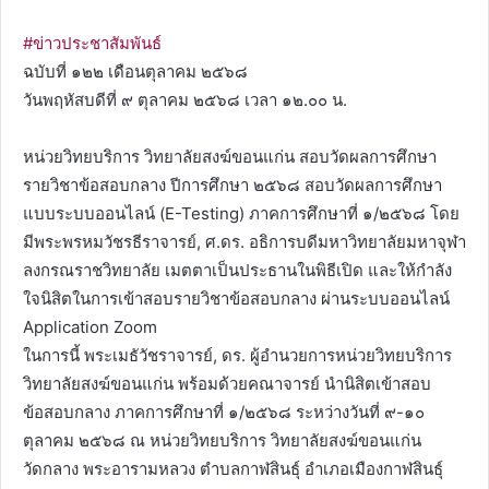
#ข่าวประชาสัมพันธ์
ฉบับที่ ๑๒๒ เดือนตุลาคม ๒๕๖๘
วันพฤหัสบดีที่ ๙ ตุลาคม ๒๕๖๘ เวลา ๑๒.๐๐ น.
หน่วยวิทยบริการ วิทยาลัยสงฆ์ขอนแก่น สอบวัดผลการศึกษา
รายวิชาข้อสอบกลาง ปีการศึกษา ๒๕๖๘ สอบวัดผลการศึกษา
แบบระบบออนไลน์ (E-Testing) ภาคการศึกษาที่ ๑/๒๕๖๘ โดย
มีพระพรหมวัชรธีราจารย์, ศ.ดร. อธิการบดีมหาวิทยาลัยมหาจุฬา
ลงกรณราชวิทยาลัย เมตตาเป็นประธานในพิธีเปิด และให้กำลัง
ใจนิสิตในการเข้าสอบรายวิชาข้อสอบกลาง ผ่านระบบออนไลน์
Application Zoom
ในการนี้ พระเมธัวัชราจารย์, ดร. ผู้อำนวยการหน่วยวิทยบริการ
วิทยาลัยสงฆ์ขอนแก่น พร้อมด้วยคณาจารย์ นำนิสิตเข้าสอบ
ข้อสอบกลาง ภาคการศึกษาที่ ๑/๒๕๖๘ ระหว่างวันที่ ๙-๑๐
ตุลาคม ๒๕๖๘ ณ หน่วยวิทยบริการ วิทยาลัยสงฆ์ขอนแก่น
วัดกลาง พระอารามหลวง ตำบลกาฬสินธุ์ อำเภอเมืองกาฬสินธุ์