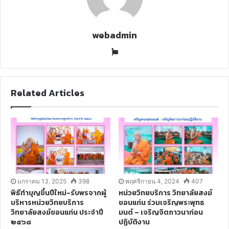
webadmin
W
e
b
s
Related Articles
i
t
e
มกราคม 13, 2025
398
พฤศจิกายน 4, 2024
407
พิธีทำบุญขึ้นปีใหม่-รับพรจากผู้
หน่วยวิทยบริการ วิทยาลัยสงฆ์
บริหารหน่วยวิทยบริการ
ขอนแก่น ร่วมเจริญพระพุทธ
วิทยาลัยสงฆ์ขอนแก่น ประจำปี
มนต์ – เจริญจิตภาวนาก่อน
๒๕๖๘
ปฏิบัติงาน