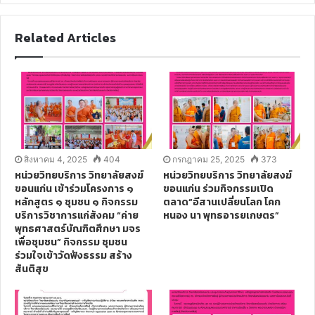
b
s
Related Articles
i
t
e
สิงหาคม 4, 2025
404
กรกฎาคม 25, 2025
373
หน่วยวิทยบริการ วิทยาลัยสงฆ์
หน่วยวิทยบริการ วิทยาลัยสงฆ์
ขอนแก่น เข้าร่วมโครงการ ๑
ขอนแก่น ร่วมกิจกรรมเปิด
หลักสูตร ๑ ชุมชน ๑ กิจกรรม
ตลาด“อีสานเปลี่ยนโลก โคก
บริการวิชาการแก่สังคม “ค่าย
หนอง นา พุทธอารยเกษตร”
พุทธศาสตร์บัณฑิตศึกษา มจร
เพื่อชุมชน” กิจกรรม ชุมชน
ร่วมใจเข้าวัดฟังธรรม สร้าง
สันติสุข