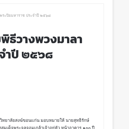
็จพระปิยมหาราช ประจำปี ๒๕๖๘
มพิธีวางพวงมาลา
จำปี ๒๕๖๘
 วิทยาลัยสงฆ์ขอนแก่น มอบหมายให้ นายสุทธิรักษ์
มเด็จพระจุลจอมเกล้าเจ้าอยู่หัว หน้าอาคาร ๑๐๐ ปี