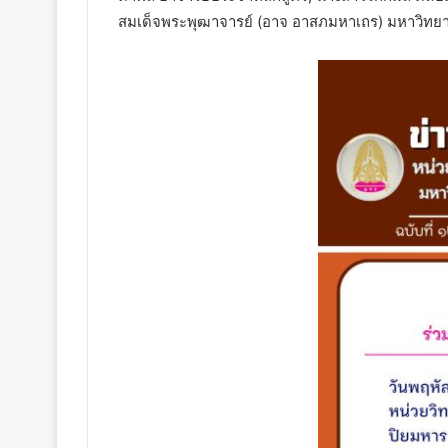
สมเด็จพระพุฒาจารย์ (อาจ อาสภมหาเถร) มหาวิทย