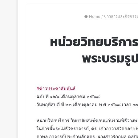
Home
/
ข่าวสารและกิจกรร
หน่วยวิทยบริกา
พระบรมรู
#ข่าวประชาสัมพันธ์
ฉบับที่ ๑๒๖ เดือนตุลาคม ๒๕๖๘
วันพฤหัสบดี ที่ ๒๓ เดือนตุลาคม พ.ศ.๒๕๖๘ เวลา ๐๗
หน่วยวิทยบริการ วิทยาลัยสงฆ์ขอนแก่นร่วมพิธีว
ในการนี้พระเมธีวัชราจารย์, ดร. เจ้าอาวาสวัดกลาง
ตาพล อาจารย์ประจำหลักสูตร, นางสาวรักกมล ดลปัดช