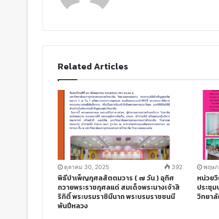
b
s
i
t
e
Related Articles
ตุลาคม 30, 2025
392
พฤษภ
พิธีบำเพ็ญกุศลสัตตมวาร ( ๗ วัน ) อุทิศ
หน่วยว
ถวายพระราชกุศลแด่ สมเด็จพระนางเจ้าสิ
ประชุม
ริกิติ์ พระบรมราชินีนาถ พระบรมราชชนนี
วิทยาลั
พันปีหลวง