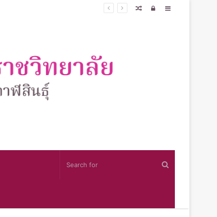
์
Random
Log
Sidebar
Article
In