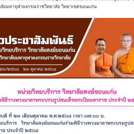
าลัยมหาจุฬาลงกรณราชวิทยาลัย วิทยาเขตขอนแก่น