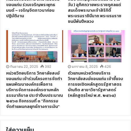
ขอนแก่น ร่วมเจริญพระพุทธ
วัน ) อุทิศถวายพระราชกุศลแด่
มนต์ – เจริญจิตภาวนาก่อน
สมเด็จพระนางเจ้าสิริกิติ์
ปฏิบัติงาน
พระบรมราชินีนาถ พระบรมราช
ชนนีพันปีหลวง
กันยายน 22, 2025
392
มกราคม 8, 2025
426
หน่วยวิทยบริการ วิทยาลัยสงฆ์
ตัวแทนหน่วยวิทยบริการ
ขอนแก่น เข้าร่วมโครงการจัดทำ
วิทยาลัยสงฆ์ขอนแก่น เข้าชี้แจง
แผนพัฒนาองค์กรเพื่อการ
การขอเปิดหลักสูตรรัฐศาสตร
บริหารจัดการองค์กรตามหลัก
บัณฑิต สาขาวิชารัฐศาสตร์
ธรรมาภิบาล ประจำปีงบประมาณ
(หลักสูตรใหม่ พ.ศ. ๒๕๖๘)
๒๕๖๘ กิจกรรมที่ ๓ “กิจกรรม
จัดทำแผนกลยุทธ์ทางการเงิน”
ใส่ความเห็น