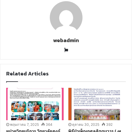
m
a
i
l
webadmin
W
e
b
s
Related Articles
i
t
e
พฤษภาคม 7, 2025
364
ตุลาคม 30, 2025
392
หน่วยวิทยบริการ วิทยาลัยสงฆ์
พิธีบำเพ็ญกุศลสัตตมวาร ( ๗