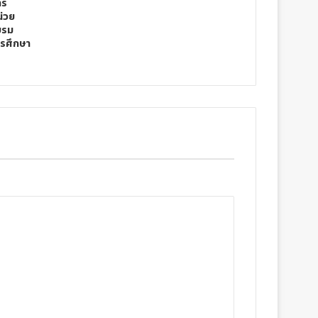
าร
น่วย
บรม
รศึกษา