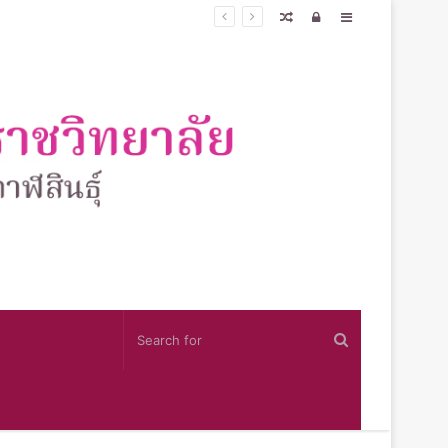
Random
Log
Sidebar
Article
In