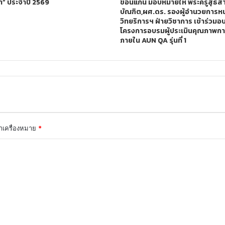
า” ประจำปี 2569
ขอนแก่น มอบหมายให้ พระครูสุธีส
บัณฑิต,ผศ.ดร. รองผู้อำนวยการห
วิทยริการฯ ฝ่ายวิชาการ เข้าร่วมอ
โครงการอบรมผู้ประเมินคุณภาพกา
ภายใน AUN QA รุ่นที่ 1
ทำเครื่องหมาย
*