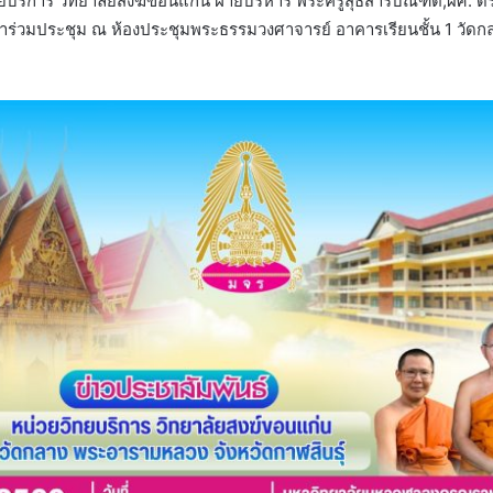
ทยบริการ วิทยาลัยสงฆ์ขอนแก่น ฝ่ายบริหาร พระครูสุธีสารบัณฑิต,ผศ. ด
ข้าร่วมประชุม ณ ห้องประชุมพระธรรมวงศาจารย์ อาคารเรียนชั้น 1 วัดก