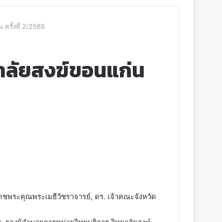
ครั้งที่ 2/2569
าลัยสงฆ์ขอนแก่น
ดชพระคุณพระเมธีวัชราจารย์, ดร. เจ้าคณะจังหวัด