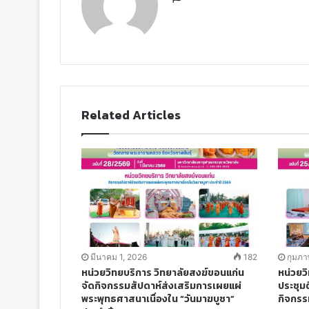
e
b
s
i
t
e
Related Articles
มีนาคม 1, 2026
182
กุมภา
หน่วยวิทยบริการ วิทยาลัยสงฆ์ขอนแก่น
หน่วยว
จัดกิจกรรมสัปดาห์ส่งเสริมการเผยแผ่
ประชุม
พระพุทธศาสนาเนื่องใน “วันมาฆบูชา”
กิจกรร