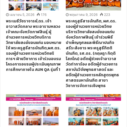
เมษายน 5, 2026
176
พฤษภาคม 9, 2026
223
พระเมธีวัชราจารย์,ดร. เจ้า
พระครูสุธีสารบัณฑิต, ผศ.ดร.
อาวาสวัดกลาง พระอารามหลวง
รองผู้อำนวยการหน่วยวิทย
เจ้าคณะจังหวัดกาฬสินธุ์ ผู้
บริการวิทยาลัยสงฆ์ขอนแก่น
อำนวยการหน่วยวิทบริการ
จังหวัดกาฬสินธุ์ เข้าร่วมพิธี
วิทยาลัยสงฆ์ขอนแก่น มอบหมาย
บำเพ็ญกุศลและพิธีฌาปนกิจ
ให้ พระครูสุธีสารบัณฑิต,ผศ.ดร.
สรีระสังขาร พระครูสุธีกิตติ
รองผู้อำนวยการหน่วยวิทยริ
บัณฑิต, รศ.ดร. (กฤษฎา กิตฺติ
การฯ ฝ่ายวิชาการ เข้าร่วมอบรม
โสภโณ) อดีตผู้ช่วยเจ้าอาวาส
โครงการอบรมผู้ประเมินคุณภาพ
วัดท่าการ้อง อดีตผู้อำนวยการ
การศึกษาภายใน AUN QA รุ่นที่ 1
สถาบันวิจัยพุทธศาสตร์ และ
อดีตผู้อำนวยการหลักสูตรพุทธ
ศาสตรมหาบัณฑิต สาขา
วิชาการจัดการเชิงพุทธ