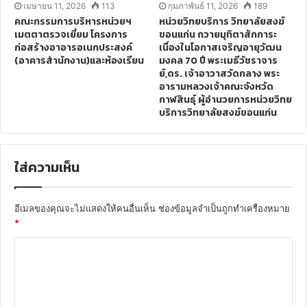
เมษายน 11, 2026
113
กุมภาพันธ์ 11, 2026
189
คณะกรรมการบริหารหน่วยฯ
หน่วยวิทยบริการ วิทยาลัยสงฆ์
เมตตาตรวจเยี่ยม โครงการ
ขอนแก่น ถวายมุทิตาสักการะ
ก่อสร้างอาอารอเนกประสงค์
เนื่องในโอกาสเจริญอายุวัฒน
(อาคารสำนักงาน)และห้องเรียน
มงคล 70 ปี พระเมธีวัชราจาร
ย์,ดร. เจ้าอาวาสวัดกลาง พระ
อารามหลวงเจ้าคณะจังหวัด
กาฬสินธุ์ ผู้อำนวยการหน่วยวิทย
บริการวิทยาลัยสงฆ์ขอนแก่น
ใส่ความเห็น
อีเมลของคุณจะไม่แสดงให้คนอื่นเห็น
ช่องข้อมูลจำเป็นถูกทำเครื่องหมาย
*