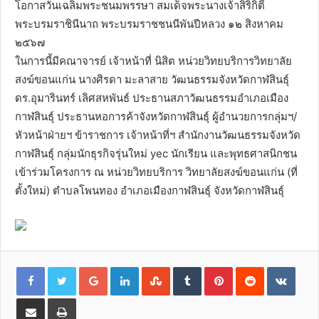
โอกาสวันเฉลิมพระชนมพรรษา สมเด็จพระนางเจ้าสิริกิติ์
พระบรมราชินีนาถ พระบรมราชชนนีพันปีหลวง ๑๒ สิงหาคม
๒๕๖๗
ในการนี้มีคณาจารย์ เจ้าหน้าที่ นิสิต หน่วยวิทยบริการวิทยาลัย
สงฆ์ขอนแก่น นางศิรดา มะลาสาย วัฒนธรรมจังหวัดกาฬสินธุ์
ดร.อุมารินทร์ เลิศสหพันธ์ ประธานสภาวัฒนธรรมอำเภอเมือง
กาฬสินธุ์ ประธานหอการค้าจังหวัดกาฬสินธุ์ ผู้อำนวยการกลุ่มฯ/
หัวหน้าฝ่ายฯ ข้าราชการ เจ้าหน้าที่ฯ สำนักงานวัฒนธรรมจังหวัด
กาฬสินธุ์ กลุ่มนักธุรกิจรุ่นใหม่ yec นักเรียน และพุทธศาสนิกชน
เข้าร่วมโครงการ ณ หน่วยวิทยบริการ วิทยาลัยสงฆ์ขอนแก่น (ที่
ตั้งใหม่) ตำบลโพนทอง อำเภอเมืองกาฬสินธุ์ จังหวัดกาฬสินธุ์
G
L
S
T
P
R
V
o
i
t
u
i
e
K
o
n
u
m
n
d
o
g
k
m
b
t
d
n
l
e
b
l
e
i
t
S
P
e
d
l
r
r
t
a
h
r
+
I
e
e
k
a
i