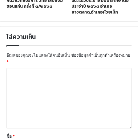
หน่วยวิทยบริการ วิทยาลัยสงฆ์
แนะแนวประชาสัมพันธ์ศึกษาต่อ
ขอนแก่น ครั้งที่ ๓/๒๕๖๘
ประจำปี ๒๕๖๘ อำเภอ
ยางตลาด,อำเภอห้วยเม็ก
ใส่ความเห็น
อีเมลของคุณจะไม่แสดงให้คนอื่นเห็น
ช่องข้อมูลจำเป็นถูกทำเครื่องหมาย
*
ชื่อ
*