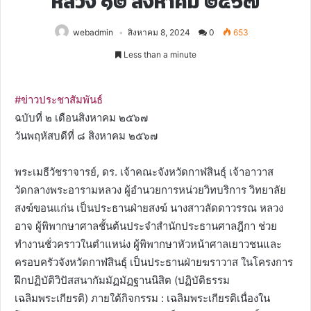
หลวง ๑๒ สิงหาคม ๒๕๖๗
webadmin
สิงหาคม 8, 2024
0
653
Less than a minute
#ข่าวประชาสัมพันธ์
ฉบับที่ ๒ เดือนสิงหาคม ๒๕๖๗
วันพฤหัสบดีที่ ๘ สิงหาคม ๒๕๖๗
พระเมธีวัชราจารย์, ดร. เจ้าคณะจังหวัดกาฬสินธุ์ เจ้าอาวาส
วัดกลางพระอารามหลวง ผู้อำนวยการหน่วยวิทบริการ วิทยาลัย
สงฆ์ขอนแก่น เป็นประธานฝ่ายสงฆ์ นางสาวลัดดาวรรณ หลวง
อาจ ผู้พิพากษาศาลชั้นต้นประจำสำนักประธานศาลฎีกา ช่วย
ทำงานชั่วคราวในตำแหน่ง ผู้พิพากษาหัวหน้าศาลเยาวชนและ
ครอบครัวจังหวัดกาฬสินธุ์ เป็นประธานฝ่ายฆราวาส ในโครงการ
ฝึกปฏิบัติวิปัสสนากัมมัฏมัฏฐานนิสิต (ปฏิบัติธรรม
เฉลิมพระเกียรติ) ภายใต้กิจกรรม : เฉลิมพระเกียรติเนื่องใน