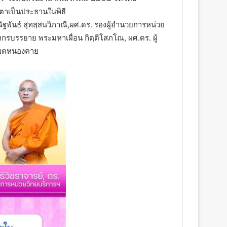
ตาเป็นประธานในพิธี
พันธ์ สุทสฺสนวิภาณี,ผศ.ดร. รองผู้อำนวยการหน่วย
รบรรยาย พระมหาเผื่อน กิตฺติโสภโณ, ผศ.ดร. ผู้
าเขตหนองคาย