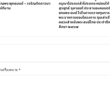
ริญพระพุทธมนต์ – เจริญจิตภาวนา
กรุณาโปรดเกล้าโปรดกระหม่อมให้
บัติงาน
สุรยุทธ์ จุลานนท์ ประธานองคมนตรี 
แทนพระองค์ ไปในการถวายทุนการ
พระราชทานของโครงการ ทุนเล่าเร
หลวงสำหรับพระสงฆ์ไทย ประจำปี
ศึกษา ๒๕๖๗
ทำเครื่องหมาย
*