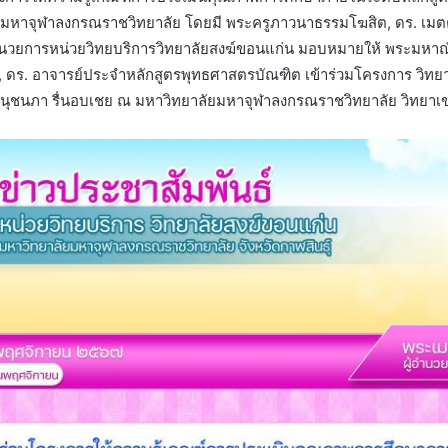
มหาจุฬาลงกรณราชวิทยาลัย โดยมี พระครูภาวนาธรรมโฆสิต, ดร. เมต
ำนวยการหน่วยวิทยบริการวิทยาลัยสงฆ์ขอนแก่น มอบหมายให้ พระมหาณัฐ
ดร. อาจารย์ประจำหลักสูตรพุทธศาสตรบัณฑิต เข้าร่วมโครงการ วิทยาก
์นุชนภา รื่นอบเชย ณ มหาวิทยาลัยมหาจุฬาลงกรณราชวิทยาลัย วิทย