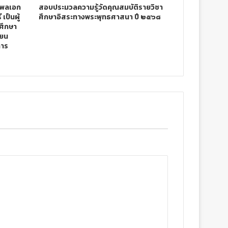
 พลเอก
สอบประมวลความรู้วัดคุณสมบัติรายวิชา
เป็นผู้
ศึกษาอิสระทางพระพุทธศาสนา ปี ๒๕๖๘
ศึกษา
ียน
การ