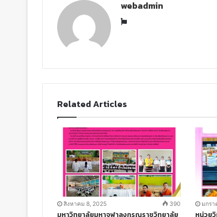
webadmin
W
e
b
s
i
t
e
Related Articles
สิงหาคม 8, 2025
390
มกราค
มหาวิทยาลัยมหาจุฬาลงกรณราชวิทยาลัย
หน่วยว