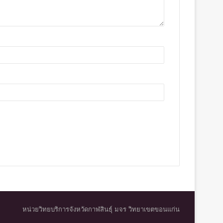
หน่วยวิทยบริการจังหวัดกาฬสินธุ์ มจร วิทยาเขตขอนแก่น