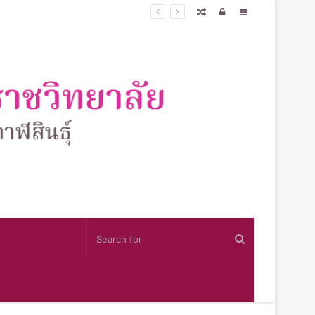
Random
Log
Sidebar
Article
In