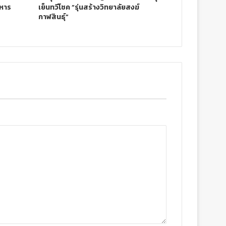
ิหาร
เย็นทวีโชค “รุ่นสร้างวิทยาลัยสงฆ์
กาฬสินธุ์”