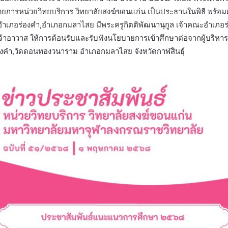
ยการหน่วยวิทยบริการ วิทยาลัยสงฆ์ขอนแก่น เป็นประธานในพิธี พร้อมผู้บ
อำเภอร่องคำ,อำเภอกมลาไสย มีพระครูกิตติพัฒนานุกูล เจ้าคณะอำเภอ
อาวาส ให้การต้อนรับและรับฟังนโยบายการเข้าศึกษาต่อจากผู้บริหาร
ร่องคำ,วัดดอนทองวนาราม อำเภอกมลาไสย จังหวัดกาฬสินธุ์