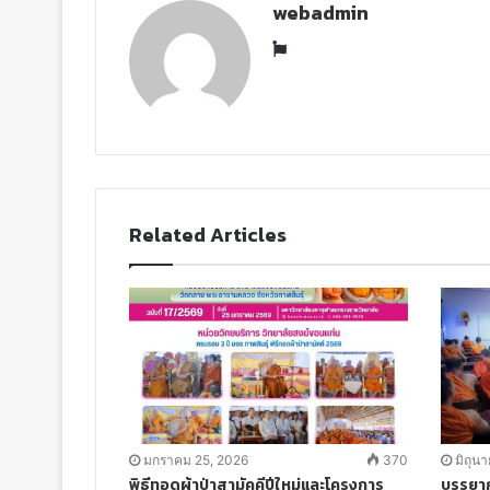
webadmin
W
e
b
s
i
t
e
Related Articles
มกราคม 25, 2026
370
มิถุน
พิธีทอดผ้าป่าสามัคคีปีใหม่และโครงการ
บรรยาก