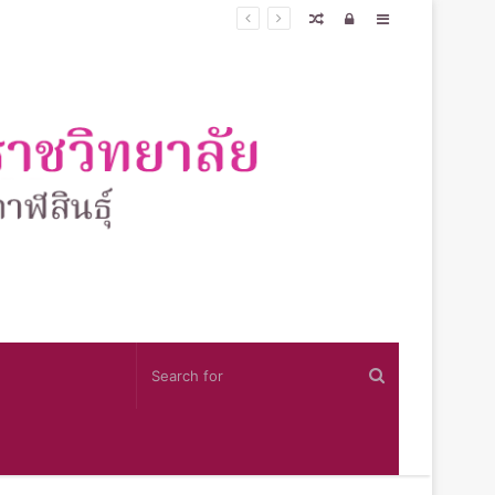
์
Random
Log
Sidebar
Article
In