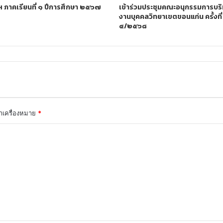
ฯ ภาคเรียนที่ ๑ ปีการศึกษา ๒๕๖๗
เข้าร่วมประชุมคณะอนุกรรมการบร
งานบุคคลวิทยาเขตขอนแก่น ครั้งที่
๔/๒๕๖๘
ทำเครื่องหมาย
*