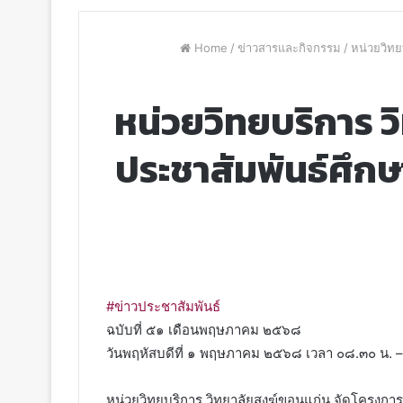
Home
/
ข่าวสารและกิจกรรม
/
หน่วยวิท
หน่วยวิทยบริการ 
ประชาสัมพันธ์ศึก
#ข่าวประชาสัมพันธ์
ฉบับที่ ๕๑ เดือนพฤษภาคม ๒๕๖๘
วันพฤหัสบดีที่ ๑ พฤษภาคม ๒๕๖๘ เวลา ๐๘.๓๐ น. –
หน่วยวิทยบริการ วิทยาลัยสงฆ์ขอนแก่น จัดโครงกา