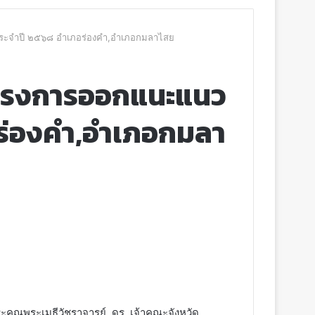
 ประจำปี ๒๕๖๘ อำเภอร่องคำ,อำเภอกมลาไสย
ดโครงการออกแนะแนว
อร่องคำ,อำเภอกมลา
ุณพระเมธีวัชราจารย์, ดร. เจ้าคณะจังหวัด