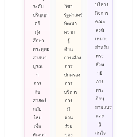
บริหาร
ระดับ
วิชา
กิจการ
ปริญญา
รัฐศาสตร์
คณะ
ตรี
พัฒนา
สงฆ์
มุ่ง
ความ
เหมาะ
ศึกษา
รู้
สำหรับ
พระพุทธ
ด้าน
พระ
ศาสนา
การเมือง
สังฆ
บูรณ
การ
าธิ
า
ปกครอง
การ
การ
การ
พระ
กับ
บริหาร
ภิกษุ
ศาสตร์
การ
สามเณร
สมัย
มี
และ
ใหม่
ส่วน
ผู้
เพื่อ
ร่วม
สนใจ
พัฒนา
ของ