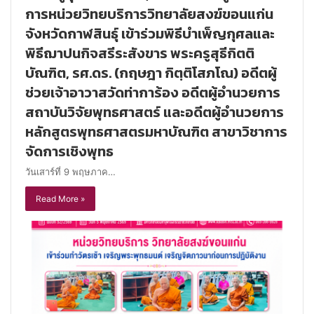
การหน่วยวิทยบริการวิทยาลัยสงฆ์ขอนแก่น
จังหวัดกาฬสินธุ์ เข้าร่วมพิธีบำเพ็ญกุศลและ
พิธีฌาปนกิจสรีระสังขาร พระครูสุธีกิตติ
บัณฑิต, รศ.ดร. (กฤษฎา กิตฺติโสภโณ) อดีตผู้
ช่วยเจ้าอาวาสวัดท่าการ้อง อดีตผู้อำนวยการ
สถาบันวิจัยพุทธศาสตร์ และอดีตผู้อำนวยการ
หลักสูตรพุทธศาสตรมหาบัณฑิต สาขาวิชาการ
จัดการเชิงพุทธ
วันเสาร์ที่ 9 พฤษภาค…
Read More »