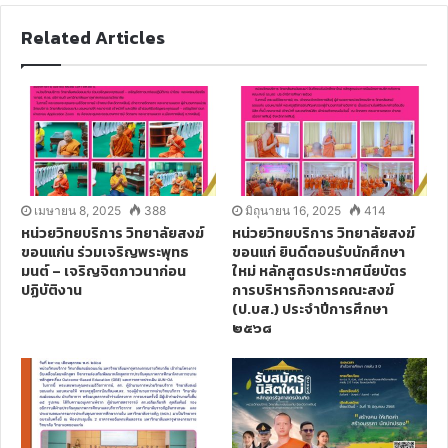
b
s
Related Articles
i
t
e
เมษายน 8, 2025
388
มิถุนายน 16, 2025
414
หน่วยวิทยบริการ วิทยาลัยสงฆ์
หน่วยวิทยบริการ วิทยาลัยสงฆ์
ขอนแก่น ร่วมเจริญพระพุทธ
ขอนแก่ ยินดีตอนรับนักศึกษา
มนต์ – เจริญจิตภาวนาก่อน
ใหม่ หลักสูตรประกาศนียบัตร
ปฏิบัติงาน
การบริหารกิจการคณะสงฆ์
(ป.บส.) ประจำปีการศึกษา
๒๕๖๘