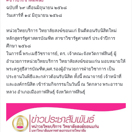
ฉบับที่ ๖๙ เดือนมิถุนายน ๒๕๖๘
วันเสาร์ที่ ๑๔ มิถุนายน ๒๕๖๘
หน่วยวิทยบริการ วิทยาลัยสงฆ์ขอนแก่ ยินดีตอนรับนิสิตใหม่
หลักสูตรรัฐศาสตรบัณฑิต สาขาวิชารัฐศาสตร์ ประจำปีการ
ศึกษา ๒๕๖๘
ในการนี้ พระเมธีวัชราจารย์, ดร. เจ้าคณะจังหวัดกาฬสินธุ์ ผู้
อำนวยการหน่วยวิทยบริการ วิทยาลัยสงฆ์ขอนแก่น มอบหมายให้
พระครูสุธีสารบัณฑิต,ผศ.รองผู้อำนวยการฝ่ายวิชาการ เป็น
ประธานในพิธีและกล่าวต้อนรับนิสิต ทั้งนี้ คณาจารย์ เจ้าหน้าที่
และองค์กรนิสิต เข้าร่วมกิจกรรมในวันนี้ ณ วัดกลาง พระอาราม
หลวง อำเภอเมืองกาฬสินธุ์ จังหวัดกาฬสินธุ์